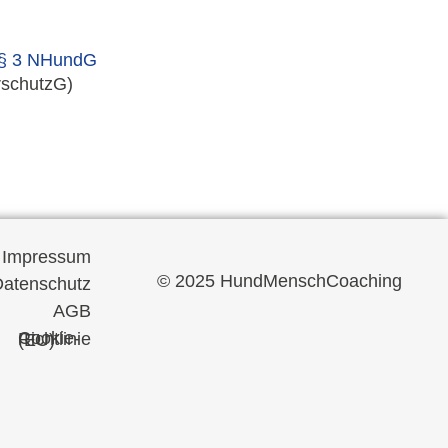
ß § 3 NHundG
rschutzG)
Impressum
© 2025 HundMenschCoaching
atenschutz
AGB
Cookie-Richtlinie (EU)