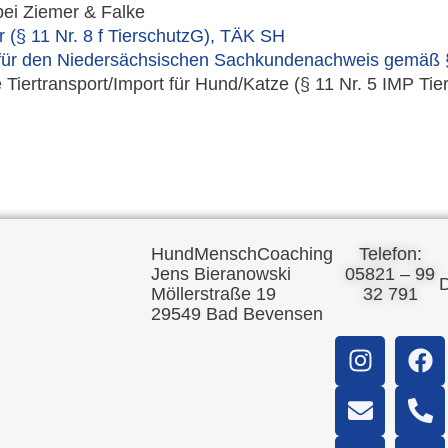
ei Ziemer & Falke
r (§ 11 Nr. 8 f TierschutzG), TÄK SH
r für den Niedersächsischen Sachkundenachweis gemä
iertransport/Import für Hund/Katze (§ 11 Nr. 5 IMP Tie
HundMenschCoaching
Telefon:
Jens Bieranowski
05821 – 99
D
Möllerstraße 19
32 791
29549 Bad Bevensen
I
E
W
F
P
S
n
n
h
a
h
h
s
v
a
c
o
o
t
e
t
e
n
p
a
l
s
b
e
p