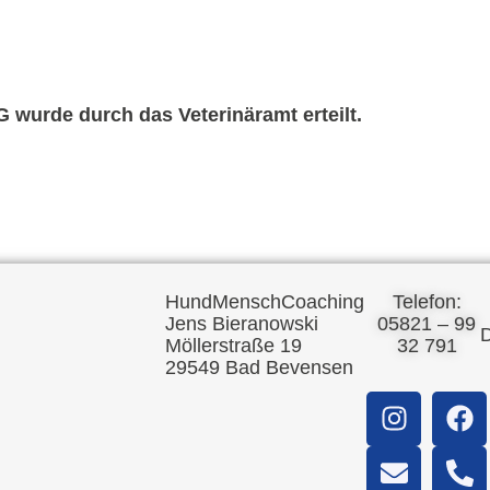
G wurde durch das Veterinäramt erteilt.
HundMenschCoaching
Telefon:
Jens Bieranowski
05821 – 99
D
Möllerstraße 19
32 791
29549 Bad Bevensen
I
E
W
F
P
S
n
n
h
a
h
h
s
v
a
c
o
o
t
e
t
e
n
p