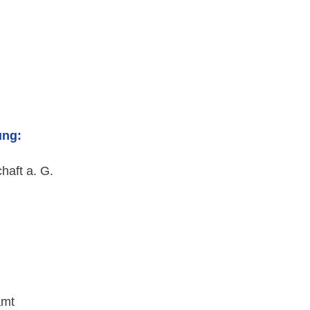
ung:
haft a. G.
amt