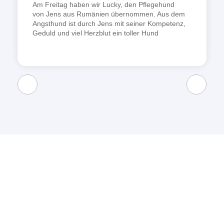
Am Freitag haben wir Lucky, den Pflegehund
von Jens aus Rumänien übernommen. Aus dem
Angsthund ist durch Jens mit seiner Kompetenz,
Geduld und viel Herzblut ein toller Hund
geworden, der uns jetzt schon viel Freude
macht! Auch die Unterstützung durch Jens ist
sehr groß! Er gibt uns ganz viel Wissen und
Tipps weiter und steht uns immer mit Rat und
Tat zur Seite. Wir möchten uns nochmal von
Herzen bedanken für alles und wir werden uns
gut um Lucky kümmern!!