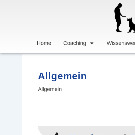
Zum
Inhalt
springen
Home
Coaching
Wissenswer
Allgemein
Allgemein
GUTSCHEIN